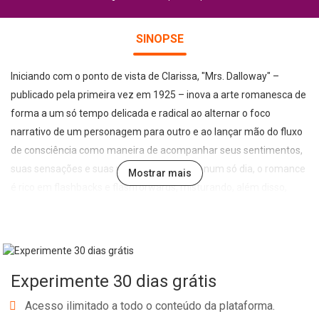
SINOPSE
Iniciando com o ponto de vista de Clarissa, "Mrs. Dalloway" –
publicado pela primeira vez em 1925 – inova a arte romanesca de
forma a um só tempo delicada e radical ao alternar o foco
narrativo de um personagem para outro e ao lançar mão do fluxo
de consciência como maneira de acompanhar seus sentimentos,
suas sensações e suas reflexões. Passado num só dia, o romance
Mostrar mais
é rico em flashbacks e flashforwards, misturando, além disso,
discurso direto e discurso indireto livre. Com Mrs. Dalloway, Virginia
Woolf (1882-1941) comprovou que ações corriqueiras, cotidianas
– como comprar flores –, podem ser tema de grande arte, e que a
vida e a morte acompanham todos os momentos da existência
Experimente 30 dias grátis
humana.
Acesso ilimitado a todo o conteúdo da plataforma.