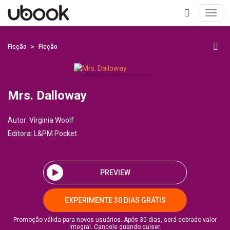
Toggl
navig
+
Ficção
Ficção
Mrs. Dalloway
Autor:
Virginia Woolf
Editora:
L&PM Pocket
PREVIEW
EXPERIMENTE 30 DIAS GRÁTIS
Promoção válida para novos usuários. Após 30 dias, será cobrado valor
integral. Cancele quando quiser.