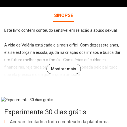
SINOPSE
Este livro contém conteúdo sensível em relação a abuso sexual.
A vida de Valéria está cada dia mais difícil. Com dezessete anos,
ela se esforça na escola, ajuda na criação dos irmãos e busca dar
um futuro melhor para a família. Com sérias dificuldades
financeiras, rejeitada pelas amigas e abandonada pelo pai, tudo
Mostrar mais
que ela precisa é de alguém que a ampare.
Criado no mesmo bairro pobre, Sombra tomou um rumo na vida
muito diferente do de Valéria. Por isso mesmo, ele se surpreende
quando a garota surge à sua porta com uma tentadora proposta.
Com isso, um segredo nasce entre eles. Mas o que fazer quando o
Experimente 30 dias grátis
desejo dela se transforma em um amor não correspondido? É
certo se entregar para alguém que não a ama e nunca amará?
Acesso ilimitado a todo o conteúdo da plataforma.