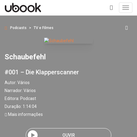
Toggl
navig
+
Podcasts
TV e Filmes
Schaubefehl
#001 – Die Klapperscanner
Autor:
Vários
Narrador:
Vários
Editora:
Podcast
Duração: 1:14:04
Mais informações
OUVIR