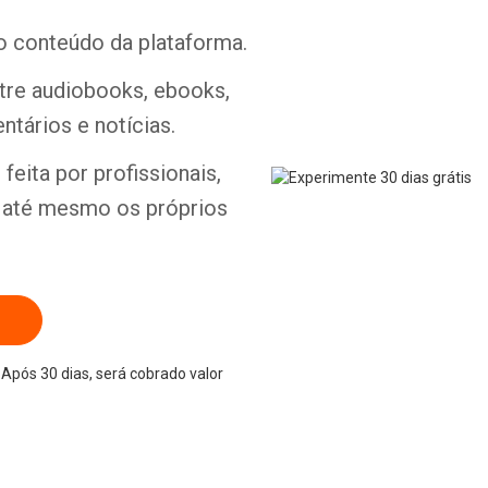
o conteúdo da plataforma.
ntre audiobooks, ebooks,
ntários e notícias.
Whatsapp
Facebook
Twitter
E-mail
feita por profissionais,
e até mesmo os próprios
Após 30 dias, será cobrado valor