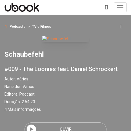
Toggl
navig
+
Podcasts
TV e Filmes
Schaubefehl
#009 - The Loonies feat. Daniel Schröckert
Autor:
Vários
Narrador:
Vários
Editora:
Podcast
Duração: 2:54:20
Mais informações
OUVIR