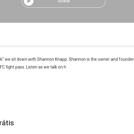
OUVIR
alk" we sit down with Shannon Knapp. Shannon is the owner and founder of 
C fight pass. Listen as we talk on h
rátis