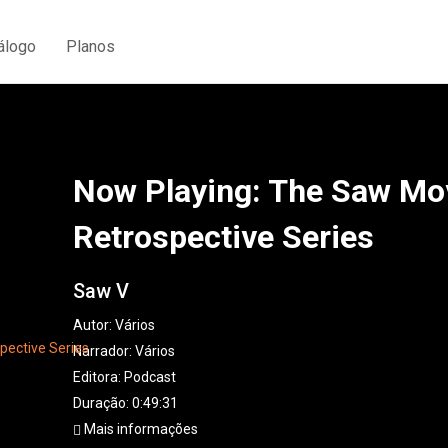
álogo
Planos
Now Playing: The Saw Mo
Retrospective Series
Saw V
Autor:
Vários
Narrador:
Vários
Editora:
Podcast
Duração: 0:49:31
Mais informações