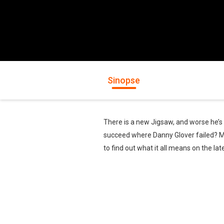
Sinopse
There is a new Jigsaw, and worse he’s b
succeed where Danny Glover failed? Me
to find out what it all means on the l