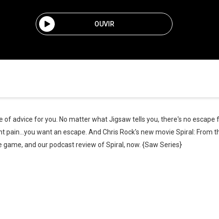
OUVIR
 of advice for you. No matter what Jigsaw tells you, there's no escape 
ant pain...you want an escape. And Chris Rock's new movie Spiral: From
e game, and our podcast review of Spiral, now. {Saw Series}