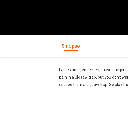
Sinopse
Ladies and gentlemen, I have one piece
pain in a Jigsaw trap, but you don't w
escape from a Jigsaw trap. So play th