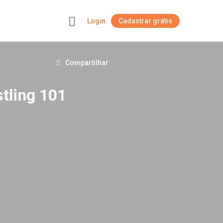
Login
Cadastrar grátis
+
Compartilhar
stling 101