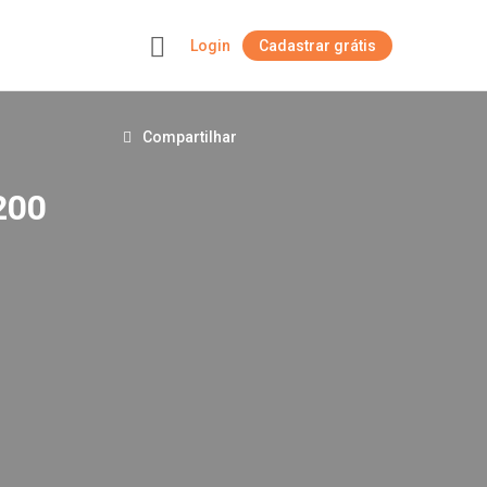
Login
Cadastrar grátis
+
Compartilhar
200