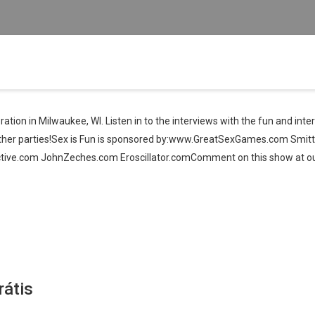
ration in Milwaukee, WI. Listen in to the interviews with the fun and int
leather parties!Sex is Fun is sponsored by:www.GreatSexGames.com Smit
tive.com JohnZeches.com Eroscillator.comComment on this show at 
rátis