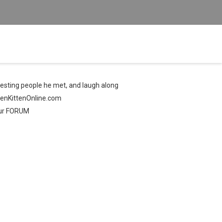
eresting people he met, and laugh along
tenKittenOnline.com
our FORUM