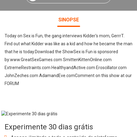
SINOPSE
Today on Sex is Fun, the gang interviews Kidder's mom, GerrrT.
Find out what Kidder was like as a kid and how he became the man
that he is today.Download the ShowSex is Fun is sponsored
by:www.GreatSexGames.com SmittenKittenOnline.com
ExtremeRestraints.com HealthyandActive.com Eroscillator.com
JohnZeches.com AdamandEve.comComment on this show at our
FORUM
Experimente 30 dias grátis