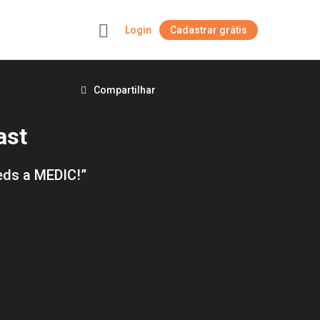
Login
Cadastrar grátis
+
Compartilhar
ast
eds a MEDIC!”