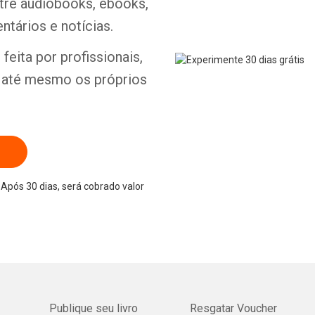
ntre audiobooks, ebooks,
ntários e notícias.
feita por profissionais,
Whatsapp
Facebook
Twitter
E-mail
e até mesmo os próprios
Após 30 dias, será cobrado valor
Publique seu livro
Resgatar Voucher