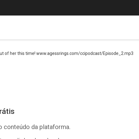
out of her this time! www.agessrings.com/ccipodcast/Episode_2.mp3
rátis
o conteúdo da plataforma.