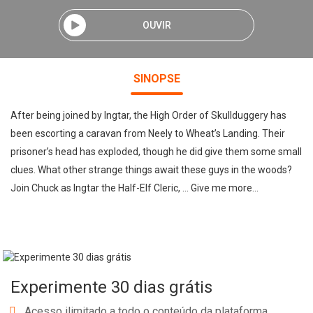
OUVIR
SINOPSE
After being joined by Ingtar, the High Order of Skullduggery has
been escorting a caravan from Neely to Wheat’s Landing. Their
prisoner’s head has exploded, though he did give them some small
clues. What other strange things await these guys in the woods?
Join Chuck as Ingtar the Half-Elf Cleric, … Give me more...
Experimente 30 dias grátis
Acesso ilimitado a todo o conteúdo da plataforma.