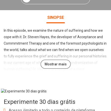
SINOPSE
In this episode, we examine the nature of suffering and how we
cope with it. Dr. Steven Hayes, the developer of Acceptance and
Commmitment Therapy and one of the foremost psychologists in
the world, talks about what we can find when we open ourselves
to fully experience the grief and suffering in our personal histories.
In our current age of what he termed the "syndromization of
Mostrar mais
human suffering," Dr. Hayes' story speaks of a more
compassionate, less labeling approach toward the unavoidable
tragedies we experience, and the anxiety of simply being human.
Parallel to Dr. Hayes' story, we talk with someone close to the
creators of In Session, about a type of loss that too often lives in
Experimente 30 dias grátis
silence.
Acesso ilimitado a todo o conteúdo da plataforma.