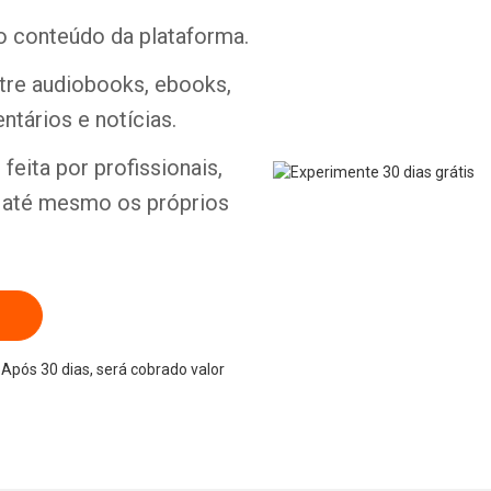
o conteúdo da plataforma.
ntre audiobooks, ebooks,
ntários e notícias.
Whatsapp
Facebook
Twitter
E-mail
feita por profissionais,
e até mesmo os próprios
Após 30 dias, será cobrado valor