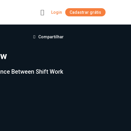
Login
Cadastrar grátis
+
Compartilhar
ow
ance Between Shift Work