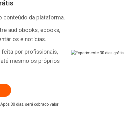
rátis
o conteúdo da plataforma.
ntre audiobooks, ebooks,
Whatsapp
Facebook
Twitter
E-mail
ntários e notícias.
feita por profissionais,
e até mesmo os próprios
Após 30 dias, será cobrado valor