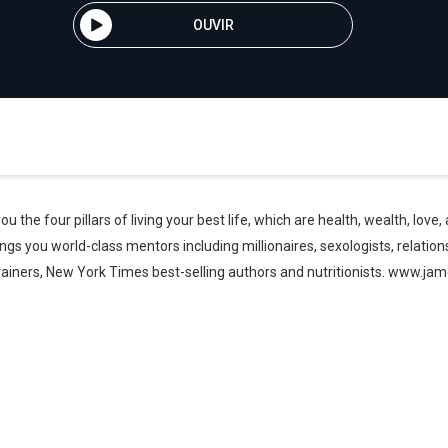
OUVIR
e four pillars of living your best life, which are health, wealth, lov
 you world-class mentors including millionaires, sexologists, relations
l trainers, New York Times best-selling authors and nutritionists. www.