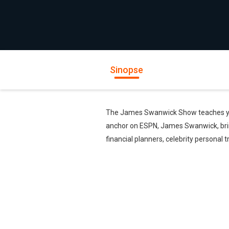
Sinopse
The James Swanwick Show teaches you th
anchor on ESPN, James Swanwick, brings
financial planners, celebrity persona