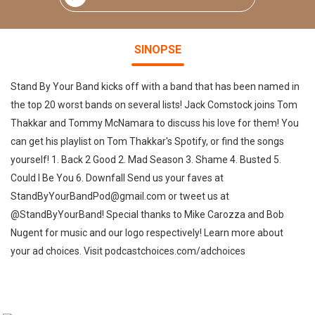
SINOPSE
Stand By Your Band kicks off with a band that has been named in
the top 20 worst bands on several lists! Jack Comstock joins Tom
Thakkar and Tommy McNamara to discuss his love for them! You
can get his playlist on Tom Thakkar's Spotify, or find the songs
yourself! 1. Back 2 Good 2. Mad Season 3. Shame 4. Busted 5.
Could I Be You 6. Downfall Send us your faves at
StandByYourBandPod@gmail.com or tweet us at
@StandByYourBand! Special thanks to Mike Carozza and Bob
Nugent for music and our logo respectively! Learn more about
your ad choices. Visit podcastchoices.com/adchoices