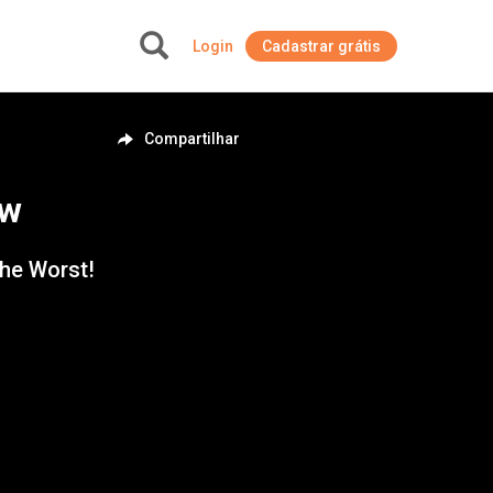
Login
Cadastrar grátis
+
Compartilhar
ow
the Worst!