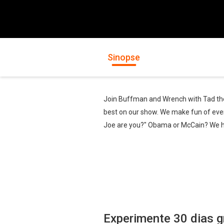
Sinopse
Join Buffman and Wrench with Tad the 
best on our show. We make fun of ever
Joe are you?" Obama or McCain? We h
Experimente 30 dias g