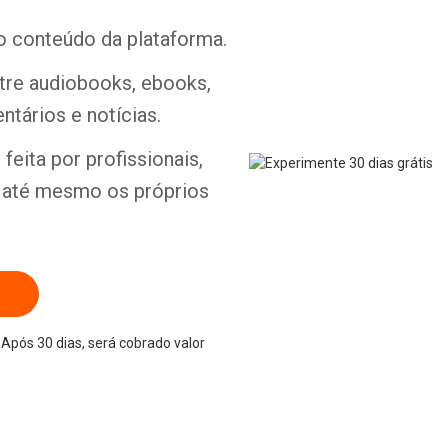
o conteúdo da plataforma.
ntre audiobooks, ebooks,
ntários e notícias.
Whatsapp
Facebook
Twitter
E-mail
feita por profissionais,
e até mesmo os próprios
Após 30 dias, será cobrado valor