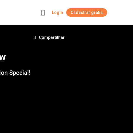
Login
Cadastrar grátis
+
Compartilhar
ow
on Special!