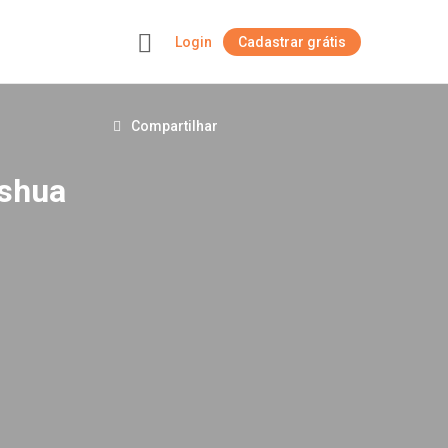
Login
Cadastrar grátis
+
Compartilhar
oshua