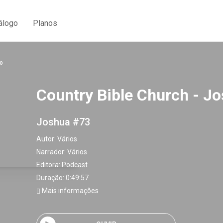
álogo
Planos
o
Country Bible Church - J
Joshua #73
Autor:
Vários
Narrador:
Vários
Editora:
Podcast
Duração: 0:49:57
Mais informações