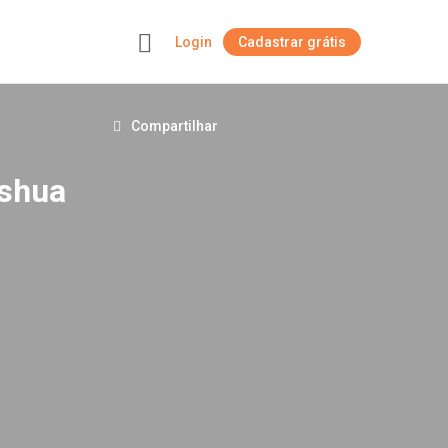
Login
Cadastrar grátis
+
Compartilhar
oshua