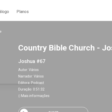
álogo
Planos
o
Country Bible Church - J
Joshua #67
Autor:
Vários
Narrador:
Vários
Editora:
Podcast
Duração: 0:51:32
Mais informações