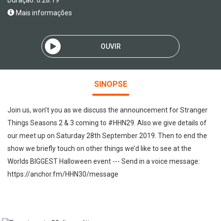
Duração: 0:28:19
Mais informações
OUVIR
SINOPSE
Join us, won’t you as we discuss the announcement for Stranger
Things Seasons 2 & 3 coming to #HHN29. Also we give details of
our meet up on Saturday 28th September 2019. Then to end the
show we briefly touch on other things we’d like to see at the
Worlds BIGGEST Halloween event --- Send in a voice message:
https://anchor.fm/HHN30/message