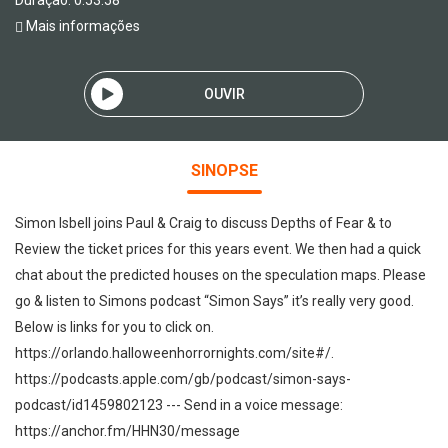
Duração: 0:53:58
Mais informações
OUVIR
SINOPSE
Simon Isbell joins Paul & Craig to discuss Depths of Fear & to
Review the ticket prices for this years event. We then had a quick
chat about the predicted houses on the speculation maps. Please
go & listen to Simons podcast “Simon Says” it’s really very good.
Below is links for you to click on.
https://orlando.halloweenhorrornights.com/site#/.
https://podcasts.apple.com/gb/podcast/simon-says-
podcast/id1459802123 --- Send in a voice message:
https://anchor.fm/HHN30/message