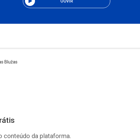
OUVIR
ras Blužas
rátis
o conteúdo da plataforma.