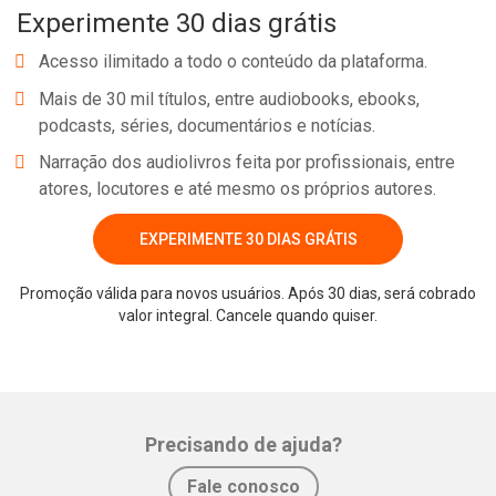
Experimente 30 dias grátis
(http://www.hssc.org/index.htm), Pet Therapy http://www.pet-
therapy.org/),
Acesso ilimitado a todo o conteúdo da plataforma.
Mais de 30 mil títulos, entre audiobooks, ebooks,
podcasts, séries, documentários e notícias.
Narração dos audiolivros feita por profissionais, entre
atores, locutores e até mesmo os próprios autores.
EXPERIMENTE 30 DIAS GRÁTIS
Promoção válida para novos usuários. Após 30 dias, será cobrado
Whatsapp
Facebook
Twitter
E-mail
valor integral. Cancele quando quiser.
Precisando de ajuda?
Fale conosco