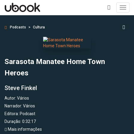
Toggl
navig
+
Podcasts
Cultura
Sarasota Manatee Home Town
Heroes
Steve Finkel
Autor:
Vários
Narrador:
Vários
Editora:
Podcast
Duração: 0:32:17
Mais informações