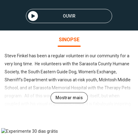
OUVIR
SINOPSE
Steve Finkel has been a regular volunteer in our community for a
very long time. He volunteers with the Sarasota County Humane
Society, the South Eastern Guide Dog, Women's Exchange,
Sherriff’s Department with various at-risk youth, McIntosh Middle
School, and at Sarasota Memorial Hospital with the Therapy Pets
program. All of this would be impressive by itself, but when
Mostrar mais
coupled with his visual impairment, I think it is fabulously inspiring.
This Podcast is a little longer than most of my interviews, but it is
definitely worth every second of it. Some organizations
mentioned: South Eastern Guide Dogs
(http://www.guidedogs.org/) Humane Society