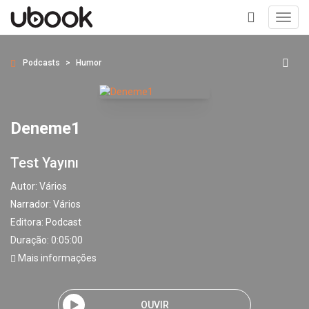
Toggl
navig
+
Podcasts
Humor
Deneme1
Test Yayını
Autor:
Vários
Narrador:
Vários
Editora:
Podcast
Duração: 0:05:00
Mais informações
OUVIR