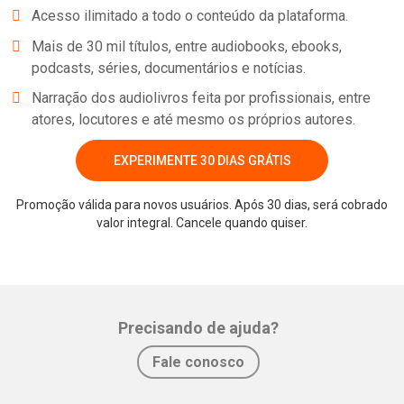
jQuery('#slider_3067').owlCarousel({ responsive:{ 0:{ items:1 },
Acesso ilimitado a todo o conteúdo da plataforma.
480:{ items:2 }, 768:{ items:3 }, 980:{ items:4 }, 1200:{ items:4 },
Mais de 30 mil títulos, entre audiobooks, ebooks,
1500:{ items:4 } }, autoplay : true, autoplayTimeout : 3000,
podcasts, séries, documentários e notícias.
autoplayHoverPause : true, smartS
Narração dos audiolivros feita por profissionais, entre
atores, locutores e até mesmo os próprios autores.
EXPERIMENTE 30 DIAS GRÁTIS
Promoção válida para novos usuários. Após 30 dias, será cobrado
Whatsapp
Facebook
Twitter
E-mail
valor integral. Cancele quando quiser.
Precisando de ajuda?
Fale conosco