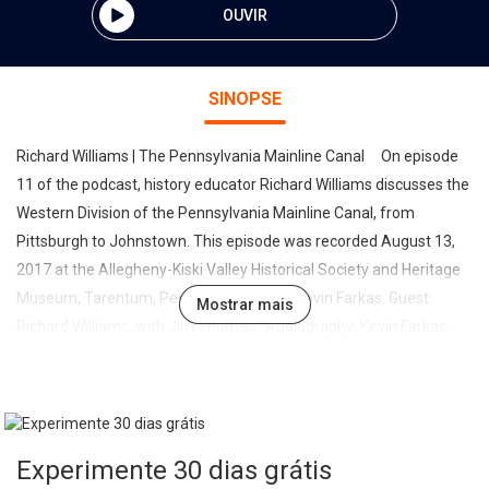
OUVIR
SINOPSE
Richard Williams | The Pennsylvania Mainline Canal On episode
11 of the podcast, history educator Richard Williams discusses the
Western Division of the Pennsylvania Mainline Canal, from
Pittsburgh to Johnstown. This episode was recorded August 13,
2017 at the Allegheny-Kiski Valley Historical Society and Heritage
Museum, Tarentum, Pennsylvania. Host: Kevin Farkas. Guest:
Mostrar mais
Richard Williams, with Jim Thomas. Audiography: Kevin Farkas,
Dave Holoweiko. Music (available on Soundcloud.com): Siren (“Let
You Know”), Malmo (“Shoreline Weeks”), Alexander White (“What
We Saw”). ©2017 Alle-Kiski Chronicle Podcast/TSVP. All rights
reserved. OTHER WAYS TO FIND THE PODCAST
Experimente 30 dias grátis
jQuery(document).ready(function() {