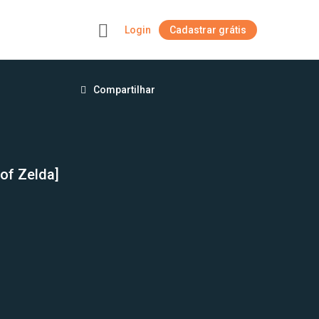
Login
Cadastrar grátis
+
Compartilhar
 of Zelda]