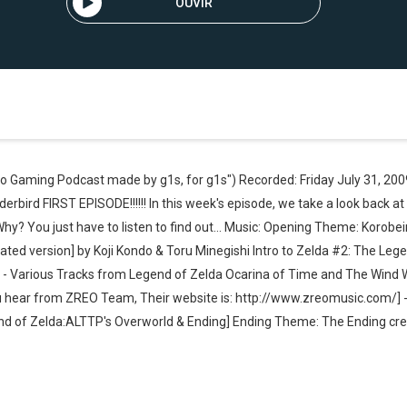
OUVIR
o Gaming Podcast made by g1s, for g1s") Recorded: Friday July 31, 200
derbird FIRST EPISODE!!!!!! In this week's episode, we take a look back a
hy? You just have to listen to find out... Music: Opening Theme: Korobei
ted version] by Koji Kondo & Toru Minegishi Intro to Zelda #2: The Leg
- Various Tracks from Legend of Zelda Ocarina of Time and The Wind
ou hear from ZREO Team, Their website is: http://www.zreomusic.com/] 
d of Zelda:ALTTP's Overworld & Ending] Ending Theme: The Ending cr