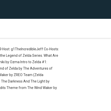
9 Host: g1TheIncredibleJeff Co-Hosts:
t the Legend of Zelda Series. What Are
niki by Ozma Intro to Zelda #1:
end of Zelda by The Adventures of
 Waker by ZREO Team (Zelda
- The Darkness And The Light by
edits Theme from The Wind Waker by