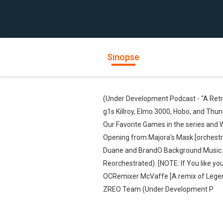
Sinopse
(Under Development Podcast - "A Retr
g1s Killroy, Elmo 3000, Hobo, and Thun
Our Favorite Games in the series and W
Opening from Majora's Mask [orchestra
Duane and BrandO Background Music: 
Reorchestrated). [NOTE: If You like y
OCRemixer McVaffe [A remix of Legen
ZREO Team (Under Development P