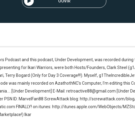
OUVIR
iors Podcast and this podcast, Under Development, was recorded during
resenting for Ikari Warriors, were both Hosts/Founders, Clark Steel (
i, Terry Bogard (Only for Day 3 Coverage!!!). Myself, g1TheIncredibleJe
ode was mainly recorded on AzathothNC's Computer, I'm editing this Co
vania.... [Under Development] E-Mail: retroactive88@gmail.com [Under 
er PSN ID: MarvelFan88 ScrewAttack blog: http://screwattack.com/blo
atic.com FINALLY! on itunes: http://itunes.apple.com/WebObjects/MZ
arketplace!) Ikar