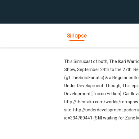
Sinopse
This Simucast of both, The Ikari Warr
Show, September 24th to the 27th. Rep
(g1TheSimsFanatic) & a Regular on Ikar
Under Development. Though, This epis
Development [Trioxin Edition]: Castle
http://theotaku.com/worlds/retropow
site: http://underdevelopment.podom
id=334780441 (Still waiting for Zune M