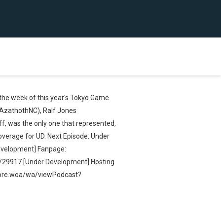
 the week of this year's Tokyo Game
g1AzathothNC), Ralf Jones
ff, was the only one that represented,
verage for UD. Next Episode: Under
Development] Fanpage:
g/29917 [Under Development] Hosting
Store.woa/wa/viewPodcast?