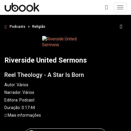
Toggl
navig
+
Podcasts
Religião
Riverside United Sermons
Reel Theology - A Star Is Born
Autor:
Vários
Narrador:
Vários
Editora:
Podcast
Duração: 0:17:44
Mais informações