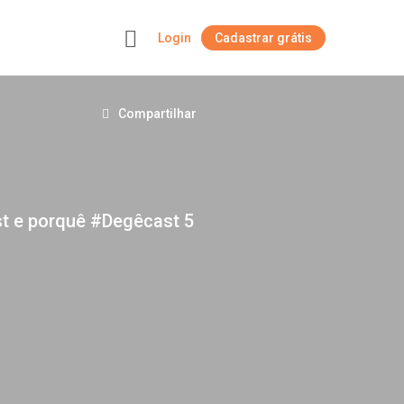
Login
Cadastrar grátis
+
Compartilhar
st e porquê #Degêcast 5