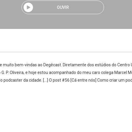
OUVIR
 e muito bem-vindas ao Degêcast. Diretamente dos estúdios do Centro U
o G. P. Oliveira, e hoje estou acompanhado do meu caro colega Marcel M
o podcaster da cidade. […] O post #56 [Cá entre nós] Como criar um po