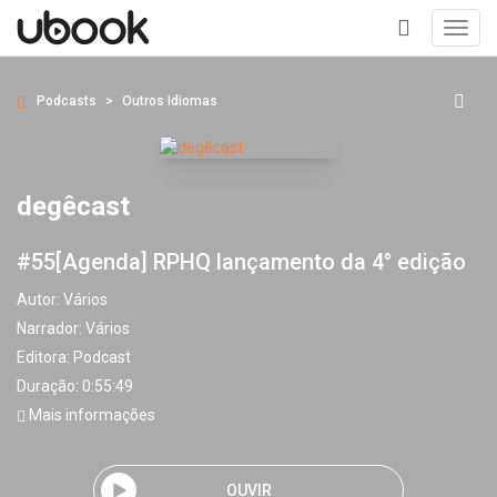
Toggl
navig
+
Podcasts
Outros Idiomas
degêcast
#55[Agenda] RPHQ lançamento da 4° edição
Autor:
Vários
Narrador:
Vários
Editora:
Podcast
Duração: 0:55:49
Mais informações
OUVIR