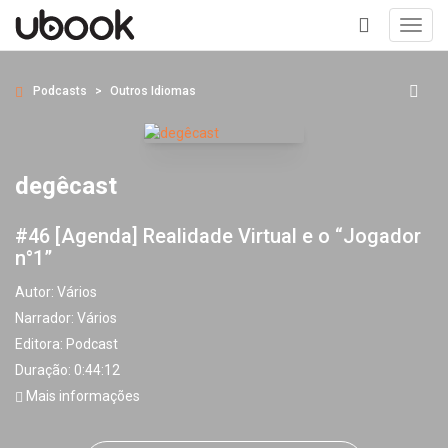
Toggl
navig
+
Podcasts
Outros Idiomas
degêcast
#46 [Agenda] Realidade Virtual e o “Jogador
n°1”
Autor:
Vários
Narrador:
Vários
Editora:
Podcast
Duração: 0:44:12
Mais informações