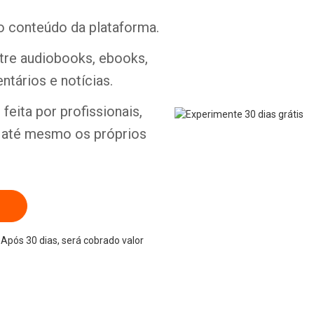
o conteúdo da plataforma.
ntre audiobooks, ebooks,
ntários e notícias.
Whatsapp
Facebook
Twitter
E-mail
feita por profissionais,
e até mesmo os próprios
Após 30 dias, será cobrado valor