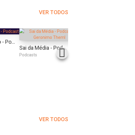
VER TODOS
Caio Carneiro - Podcast Fod*
Café Com Adm
Sai da Média - Podcast | Geronimo Theml
Podcasts
Podcasts
Podcas
VER TODOS