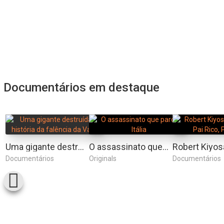
Documentários em destaque
Uma gigante destruída: a história da falência da Varig
O assassinato que parou a Itália
Documentários
Originals
Documentários