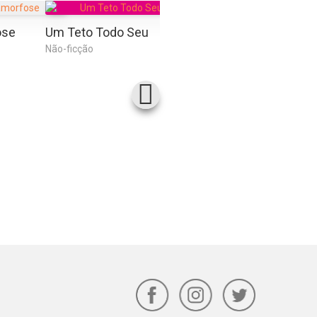
ose
Um Teto Todo Seu
O Pequeno Príncipe
O Pro
Não-ficção
Ficção
Ficção