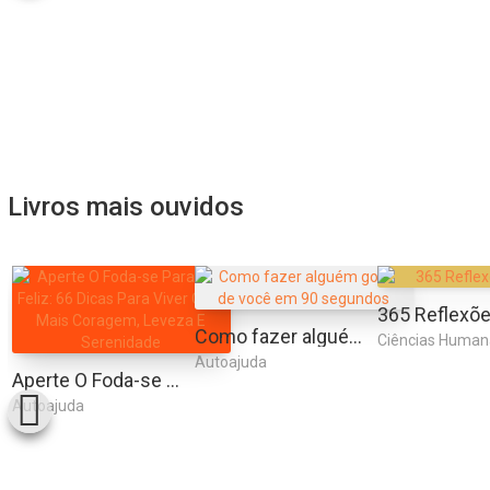
Livros mais ouvidos
Como fazer alguém gostar de você em 90 segundos
Ciências Human
Autoajuda
Aperte O Foda-se Para Ser Feliz: 66 Dicas Para Viver Com Mais Coragem, Leveza E Serenidade
Autoajuda