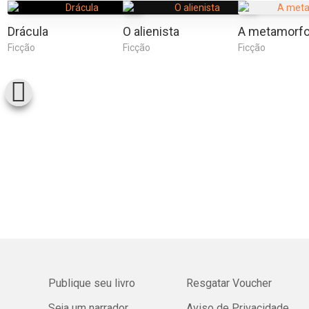
Drácula
O alienista
A metamorf
Ficção
Ficção
Ficção
Publique seu livro
Resgatar Voucher
Seja um narrador
Aviso de Privacidade