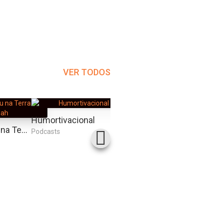
VER TODOS
Humortivacional
Sexo In The City
Hermanoteu na Terra de Godah
Podcasts
Podcasts
Podcas