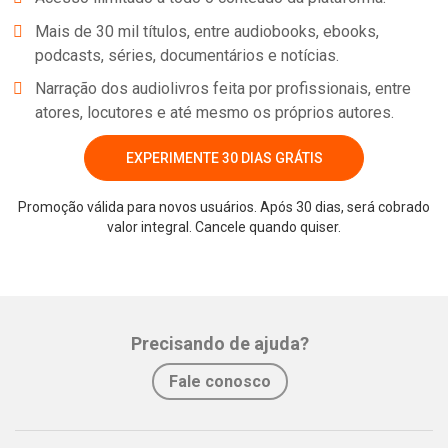
@undisclosedpod#undisclosed #towardjustice #tjweekly
Mais de 30 mil títulos, entre audiobooks, ebooks,
#unfiltered #nancyguthrie #kouririchins #britneyspears
podcasts, séries, documentários e notícias.
Narração dos audiolivros feita por profissionais, entre
atores, locutores e até mesmo os próprios autores.
EXPERIMENTE 30 DIAS GRÁTIS
Promoção válida para novos usuários. Após 30 dias, será cobrado
valor integral. Cancele quando quiser.
Whatsapp
Facebook
Twitter
E-mail
Precisando de ajuda?
Fale conosco