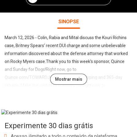
SINOPSE
March 12, 2026 - Colin, Rabia and Mital discuss the Kouri Richins
case, Britney Spears’ recent DUI charge and some unbelievable
information discovered about the defense attorney that worked
on Rocky Myers case.Thank you to this week's sponsor, Quince
and Sunday for Dogs!Right now, go to
Quince.com/TOWARDJUSTICE for free shipping and 365-day
Mostrar mais
returns. Make the switch to Sundays. Go right now to
sundaysfordogs.com/JUSTICE50 and get 50% off your first order.
Or, you can use code JUSTICE50 at checkout.Become a patron by
signing up at www.patreon.com/undisclosedpodLeave us a voice
message at www.speakpipe.com/undisclosedSubscribe to our
Experimente 30 dias grátis
YouTube channel @UndisclosedPodFollow us on
Instagram/Facebook @undisclosedpodcastX
Acesso ilimitado a todo o conteúdo da plataforma.