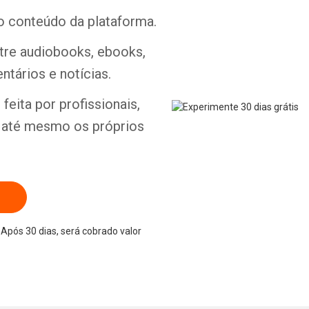
o conteúdo da plataforma.
ntre audiobooks, ebooks,
ntários e notícias.
Whatsapp
Facebook
Twitter
E-mail
feita por profissionais,
e até mesmo os próprios
Após 30 dias, será cobrado valor