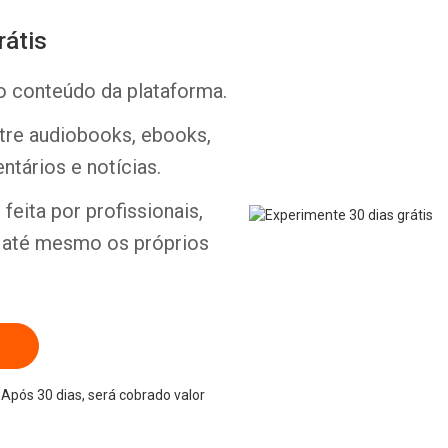
rátis
o conteúdo da plataforma.
ntre audiobooks, ebooks,
Whatsapp
Facebook
Twitter
E-mail
ntários e notícias.
feita por profissionais,
e até mesmo os próprios
Após 30 dias, será cobrado valor