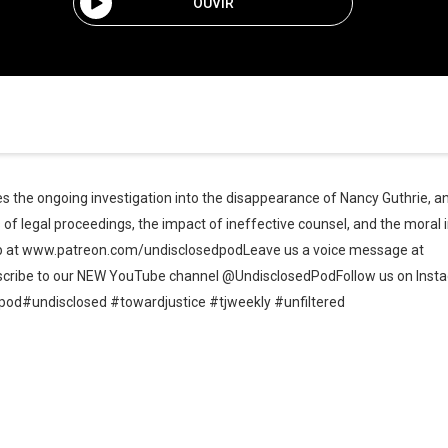
OUVIR
s the ongoing investigation into the disappearance of Nancy Guthrie, an
 of legal proceedings, the impact of ineffective counsel, and the moral i
p at www.patreon.com/undisclosedpodLeave us a voice message at
ribe to our NEW YouTube channel @UndisclosedPodFollow us on Ins
od#undisclosed #towardjustice #tjweekly #unfiltered