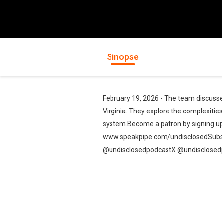
Sinopse
February 19, 2026 - The team discusse
Virginia. They explore the complexities
system.Become a patron by signing u
www.speakpipe.com/undisclosedSubsc
@undisclosedpodcastX @undisclosedp