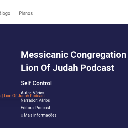
álogo
Planos
Messicanic Congregation 
Lion Of Judah Podcast
Self Control
Autor:
Vários
Narrador:
Vários
Editora:
Podcast
Mais informações