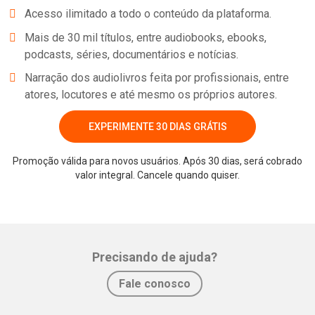
https://www.facebook.com/groups/thegreatindoorspodcast For
Acesso ilimitado a todo o conteúdo da plataforma.
daily updates follow Kate and Sophie on Instagram: Kate:
Mais de 30 mil títulos, entre audiobooks, ebooks,
www.instagram.com/madaboutthehouse Sophie:
podcasts, séries, documentários e notícias.
www.instagram.com/sophierobinsoninteriors Learn more about
Narração dos audiolivros feita por profissionais, entre
your ad choices. Visit podcastchoices.com/adchoices
atores, locutores e até mesmo os próprios autores.
EXPERIMENTE 30 DIAS GRÁTIS
Promoção válida para novos usuários. Após 30 dias, será cobrado
valor integral. Cancele quando quiser.
Whatsapp
Facebook
Twitter
E-mail
Precisando de ajuda?
Fale conosco