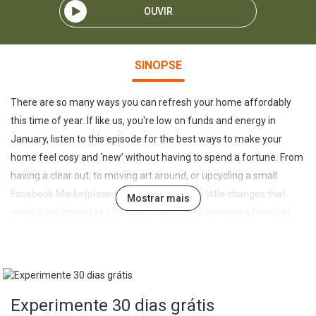
OUVIR
SINOPSE
There are so many ways you can refresh your home affordably
this time of year. If like us, you're low on funds and energy in
January, listen to this episode for the best ways to make your
home feel cosy and ‘new’ without having to spend a fortune. From
having a clear out, to moving art around, or upcycling a small
Facebook Marketplace find, it’s all about the little changes that
Mostrar mais
make a big impact to your space. Sign up to become a friend of
the show and receive weekly newsletters, access to live webinars
and bonus podcast episodes: www.thegreatindoorspodcast.com
Send your style surgery question here:
help@thegreatindoorspodcast.com Join our private Facebook
Experimente 30 dias grátis
group and let us know what you think of the show here: