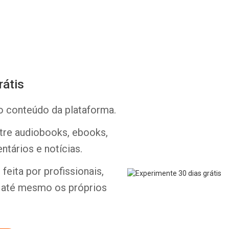
rátis
Whatsapp
Facebook
Twitter
E-mail
o conteúdo da plataforma.
ntre audiobooks, ebooks,
ntários e notícias.
feita por profissionais,
e até mesmo os próprios