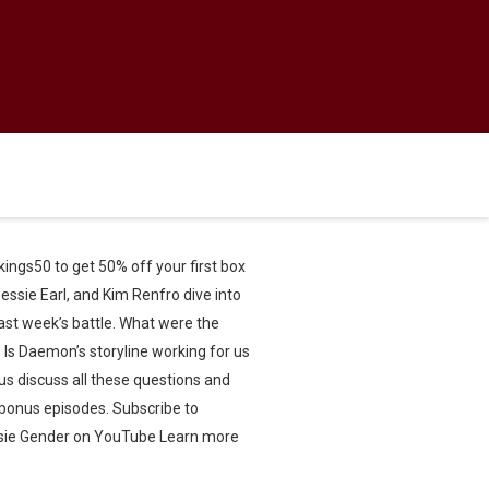
ings50 to get 50% off your first box
Jessie Earl, and Kim Renfro dive into
last week’s battle. What were the
Is Daemon’s storyline working for us
us discuss all these questions and
onus episodes. Subscribe to
ssie Gender on YouTube Learn more