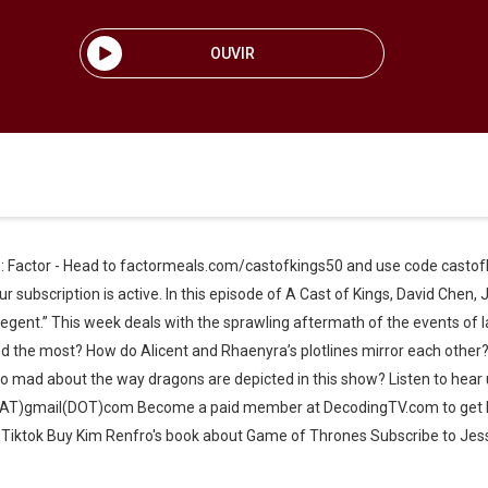
OUVIR
e: Factor - Head to factormeals.com/castofkings50 and use code castofk
 subscription is active. In this episode of A Cast of Kings, David Chen, 
Regent.” This week deals with the sprawling aftermath of the events of 
 the most? How do Alicent and Rhaenyra’s plotlines mirror each other? 
 so mad about the way dragons are depicted in this show? Listen to hear 
gs(AT)gmail(DOT)com Become a paid member at DecodingTV.com to get b
 Tiktok Buy Kim Renfro's book about Game of Thrones Subscribe to Je