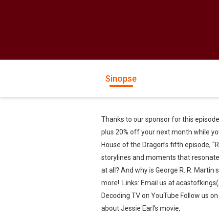
Sinopse
Thanks to our sponsor for this episod
plus 20% off your next month while your
House of the Dragon’s fifth episode, “
storylines and moments that resonated
at all? And why is George R. R. Martin
more! Links: Email us at acastofkin
Decoding TV on YouTube Follow us on
about Jessie Earl's movie,