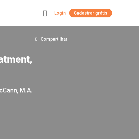
Login
Cadastrar grátis
+
Compartilhar
eatment,
McCann, M.A.