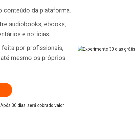
o conteúdo da plataforma.
ntre audiobooks, ebooks,
ntários e notícias.
Whatsapp
Facebook
Twitter
E-mail
feita por profissionais,
e até mesmo os próprios
Após 30 dias, será cobrado valor