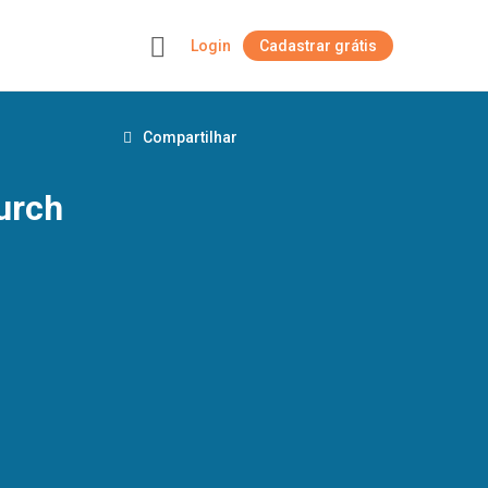
Login
Cadastrar grátis
+
Compartilhar
urch