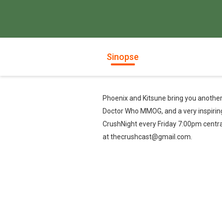
Sinopse
Phoenix and Kitsune bring you another 
Doctor Who MMOG, and a very inspiring 
CrushNight every Friday 7:00pm centra
at thecrushcast@gmail.com.