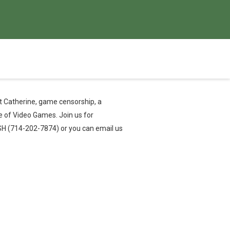
ut Catherine, game censorship, a
e of Video Games. Join us for
SH (714-202-7874) or you can email us