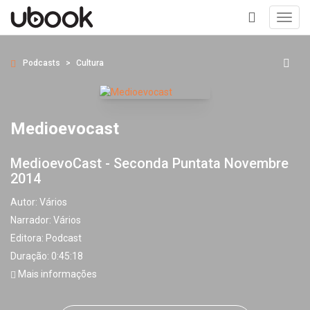
Toggl
navig
+
Podcasts
Cultura
Medioevocast
MedioevoCast - Seconda Puntata Novembre
2014
Autor:
Vários
Narrador:
Vários
Editora:
Podcast
Duração: 0:45:18
Mais informações