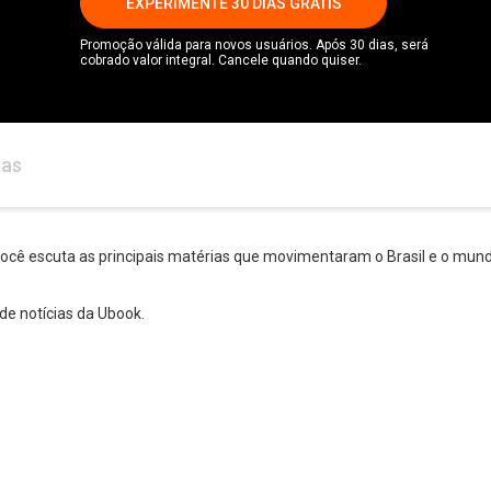
EXPERIMENTE 30 DIAS GRÁTIS
Promoção válida para novos usuários. Após 30 dias, será
cobrado valor integral. Cancele quando quiser.
ias
você escuta as principais matérias que movimentaram o Brasil e o mund
de notícias da Ubook.