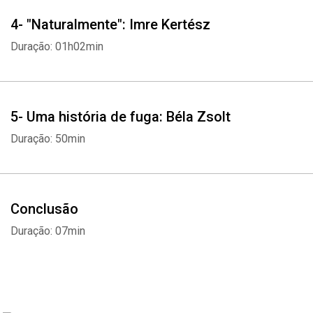
4- "Naturalmente": Imre Kertész
Duração: 01h02min
Whatsapp
Facebook
Twitter
E-mail
5- Uma história de fuga: Béla Zsolt
Duração: 50min
Conclusão
Duração: 07min