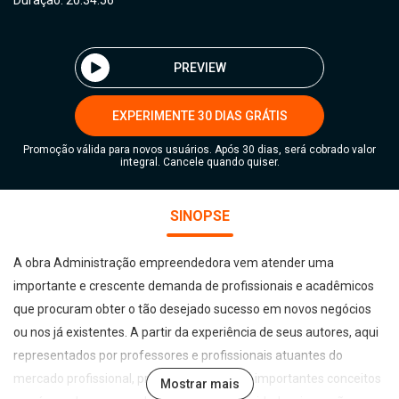
Duração: 20:34:56
PREVIEW
EXPERIMENTE 30 DIAS GRÁTIS
Promoção válida para novos usuários. Após 30 dias, será cobrado valor
integral. Cancele quando quiser.
SINOPSE
A obra Administração empreendedora vem atender uma
importante e crescente demanda de profissionais e acadêmicos
que procuram obter o tão desejado sucesso em novos negócios
ou nos já existentes. A partir da experiência de seus autores, aqui
representados por professores e profissionais atuantes do
mercado profissional, procura desenvolver importantes conceitos
Mostrar mais