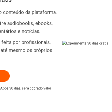
o conteúdo da plataforma.
ntre audiobooks, ebooks,
ntários e notícias.
Whatsapp
Facebook
Twitter
E-mail
feita por profissionais,
e até mesmo os próprios
Após 30 dias, será cobrado valor