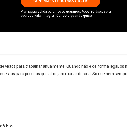
EXPERIMENTE 30 DIAS GRÁTIS
Promoção válida para novos usuários. Após 30 dias, será
cobrado valor integral. Cancele quando quiser.
e vistos para trabalhar anualmente. Quando não é de forma legal, os 
romessas para pessoas que almejam mudar de vida. Só que nem sempre
rátis