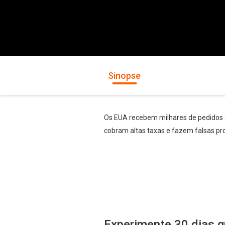
Sinopse
Os EUA recebem milhares de pedidos d
cobram altas taxas e fazem falsas p
Experimente 30 dias g