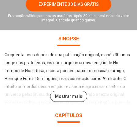
EXPERIMENTE 30 DIAS GRÁTIS
Promoção válida para novos usuários. Após 30 dias, será cobrado valor
integral. Cancele quando quiser.
SINOPSE
Cinqüenta anos depois de sua publicação original, e após 30 anos
longe das prateleiras, eis que surge uma nova edição de No
Tempo de Noel Rosa, escrita por seu parceiro musical e amigo,
Henrique Foréis Domingues, mais conhecido como Almirante. O
intuito primordial dessa edição revisada é aproximar o leitor do
universo pelas linhas do autor, pouco alterando o texto original.
Mostrar mais
Por esse motivo, o vocabulário da época foi respeitado, o que - de
certa forma – também auxilia nessa viagem que o leitor fará ao
CAPÍTULOS
tempo de Noel Rosa.
Efetiva narrativa que acaba por se constituir na biografia oficial de